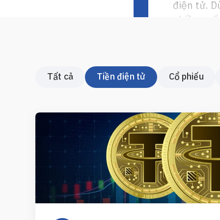
$111,800đá
qua ngưỡn
Tất cả
Tiền điện tử
Cổ phiếu