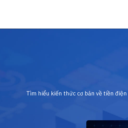
Tìm hiểu kiến ​​thức cơ bản về tiền điệ