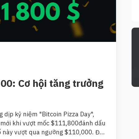
800: Cơ hội tăng trưởng
dịp kỷ niệm "Bitcoin Pizza Day",
sử mới khi vượt mốc $111,800đánh dấu
 số này vượt qua ngưỡng $110,000. Đây