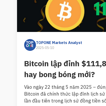
TOPONE Markets Analyst
2025-05-10
Bitcoin lập đỉnh $111,
hay bong bóng mới?
Vào ngày 22 tháng 5 năm 2025 – đúng 
Bitcoin đã chính thức lập đỉnh lịch 
lần đầu tiên trong lịch sử đồng tiền