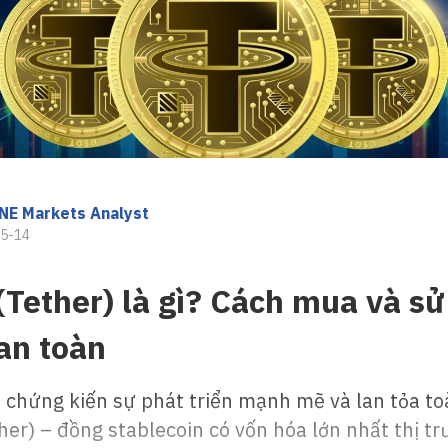
E Markets Analyst
5-10
n lập đỉnh $111,800: Cơ hội tă
g hay bong bóng mới?
22 tháng 5 năm 2025 – đúng dịp kỷ niệm "Bitcoin
oin đã chính thức lập đỉnh lịch sử mới khi vượt m