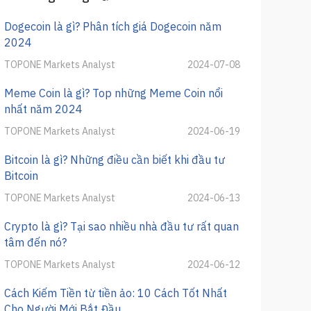
Dogecoin là gì? Phân tích giá Dogecoin năm
2024
TOPONE Markets Analyst
2024-07-08
Meme Coin là gì? Top những Meme Coin nổi
nhất năm 2024
TOPONE Markets Analyst
2024-06-19
Bitcoin là gì? Những điều cần biết khi đầu tư
Bitcoin
TOPONE Markets Analyst
2024-06-13
Crypto là gì? Tại sao nhiều nhà đầu tư rất quan
tâm đến nó?
TOPONE Markets Analyst
2024-06-12
Cách Kiếm Tiền từ tiền ảo: 10 Cách Tốt Nhất
Cho Người Mới Bắt Đầu