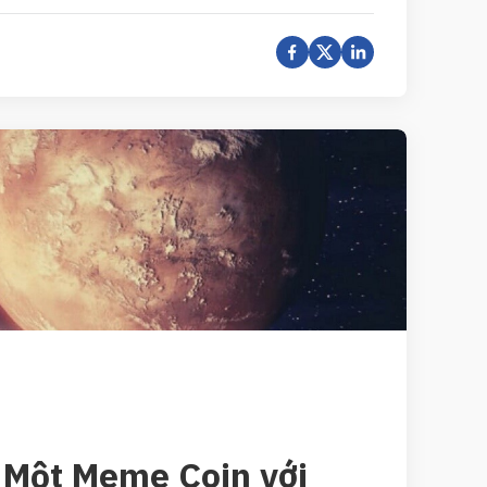
 Một Meme Coin với