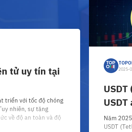
TOPON
mua và sử dụng
2025-0
Bitcoi
trưởn
và lan tỏa toàn cầu của
ớn nhất thị trường tiền
ng gia tăng tại Mỹ và
Vào ngày 
Day", Bitc