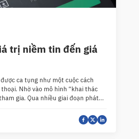
á trị niềm tin đến giá
 được ca tụng như một cuộc cách
 thoại. Nhờ vào mô hình “khai thác
 tham gia. Qua nhiều giai đoạn phát